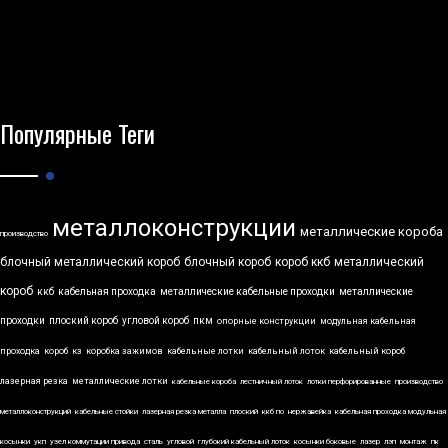
Популярные Теги
металлоконструкции
металлические короба
производство
блочный металлический короб
блочный короб
короб ккб
металлический
короб
ккб
кабельная проходка
металлические кабельные проходки
металлические
проходки
плоский короб
угловой короб
пкм
опорные конструкции
модульная кабельная
проходка
короб
кз
коробка зажимов
кабельные лотки
кабельный лоток
кабельный короб
лазерная резка
металлические лотки
кабельные короба
лестничный лоток
лотки перфорированные
производство
металлоконструкций
кабельные стойки
лазерная резка металла
плоский
ккб по
нержавейка
кабельная проходка модульная
косынки
укп
узел коммутации привода
сталь
угловой
глубокий кабельный лоток
косынки боковые
лазер
лэп
монтаж
пк