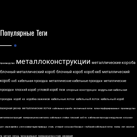
Популярные Теги
металлоконструкции
металлические короба
производство
блочный металлический короб
блочный короб
короб ккб
металлический
короб
ккб
кабельная проходка
металлические кабельные проходки
металлические
проходки
плоский короб
угловой короб
пкм
опорные конструкции
модульная кабельная
проходка
короб
кз
коробка зажимов
кабельные лотки
кабельный лоток
кабельный короб
лазерная резка
металлические лотки
кабельные короба
лестничный лоток
лотки перфорированные
производство
металлоконструкций
лазерная резка металла
кабельные стойки
плоский
ккб по
кабельная проходка модульная
косынки
укп
нержавейка
узел коммутации привода
сталь
угловой
косынки боковые
глубокий кабельный лоток
лазер
лэп
монтаж
пк
металл
латунь
трехканальный
лазерная резка стали
алюминий