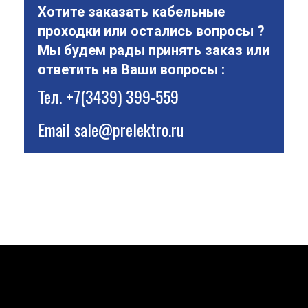
Хотите заказать кабельные
проходки или остались вопросы ?
Мы будем рады принять заказ или
ответить на Ваши вопросы :
Тел.
+7(3439) 399-559
Email
sale@prelektro.ru