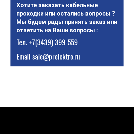
Хотите заказать кабельные
проходки или остались вопросы ?
Мы будем рады принять заказ или
ответить на Ваши вопросы :
Тел.
+7(3439) 399-559
Email
sale@prelektro.ru