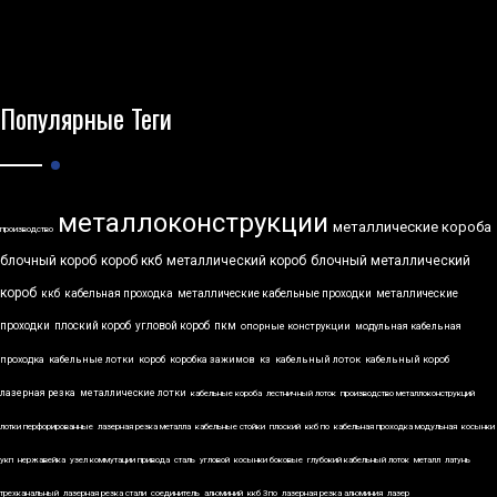
Популярные Теги
металлоконструкции
металлические короба
производство
блочный короб
короб ккб
металлический короб
блочный металлический
короб
ккб
кабельная проходка
металлические кабельные проходки
металлические
проходки
плоский короб
угловой короб
пкм
опорные конструкции
модульная кабельная
проходка
кабельные лотки
короб
коробка зажимов
кз
кабельный лоток
кабельный короб
лазерная резка
металлические лотки
кабельные короба
лестничный лоток
производство металлоконструкций
лотки перфорированные
лазерная резка металла
кабельные стойки
плоский
ккб по
кабельная проходка модульная
косынки
укп
нержавейка
узел коммутации привода
сталь
угловой
косынки боковые
глубокий кабельный лоток
металл
латунь
трехканальный
лазерная резка стали
соединитель
алюминий
ккб 3по
лазерная резка алюминия
лазер