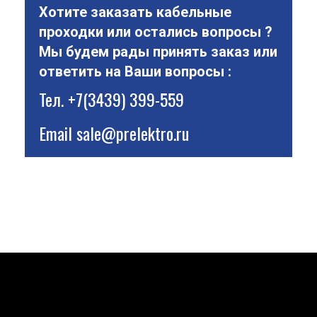
Хотите заказать кабельные
проходки или остались вопросы ?
Мы будем рады принять заказ или
ответить на Ваши вопросы :
Тел.
+7(3439) 399-559
Email
sale@prelektro.ru