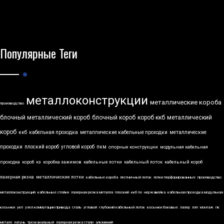
Популярные Теги
металлоконструкции
металлические короба
производство
блочный металлический короб
блочный короб
короб ккб
металлический
короб
ккб
кабельная проходка
металлические кабельные проходки
металлические
проходки
плоский короб
угловой короб
пкм
опорные конструкции
модульная кабельная
проходка
короб
кз
коробка зажимов
кабельные лотки
кабельный лоток
кабельный короб
лазерная резка
металлические лотки
кабельные короба
лестничный лоток
лотки перфорированные
производство
металлоконструкций
кабельные стойки
лазерная резка металла
плоский
ккб по
нержавейка
кабельная проходка модульная
косынки
укп
узел коммутации привода
сталь
угловой
глубокий кабельный лоток
косынки боковые
лазер
лэп
монтаж
пк
металл
латунь
трехканальный
лазерная резка стали
алюминий