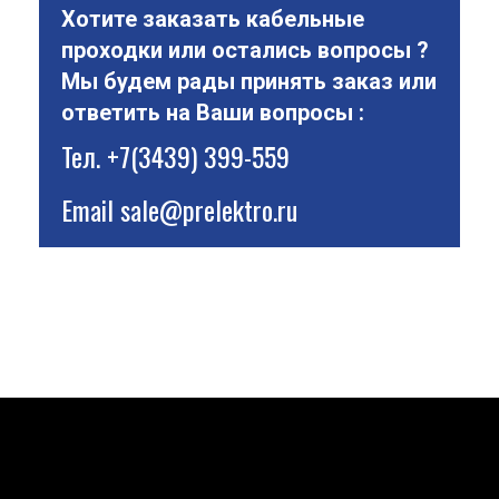
Хотите заказать кабельные
проходки или остались вопросы ?
Мы будем рады принять заказ или
ответить на Ваши вопросы :
Тел.
+7(3439) 399-559
Email
sale@prelektro.ru