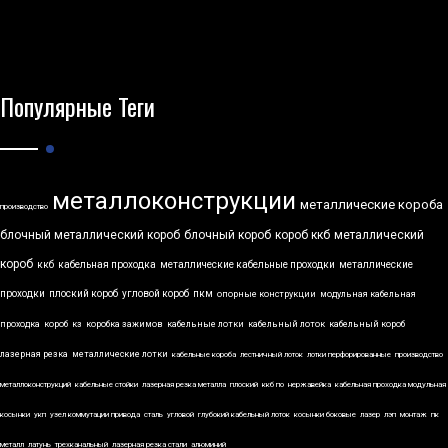
Популярные Теги
металлоконструкции
металлические короба
производство
блочный металлический короб
блочный короб
короб ккб
металлический
короб
ккб
кабельная проходка
металлические кабельные проходки
металлические
проходки
плоский короб
угловой короб
пкм
опорные конструкции
модульная кабельная
проходка
короб
кз
коробка зажимов
кабельные лотки
кабельный лоток
кабельный короб
лазерная резка
металлические лотки
кабельные короба
лестничный лоток
лотки перфорированные
производство
металлоконструкций
кабельные стойки
лазерная резка металла
плоский
ккб по
нержавейка
кабельная проходка модульная
косынки
укп
узел коммутации привода
сталь
угловой
глубокий кабельный лоток
косынки боковые
лазер
лэп
монтаж
пк
металл
латунь
трехканальный
лазерная резка стали
алюминий