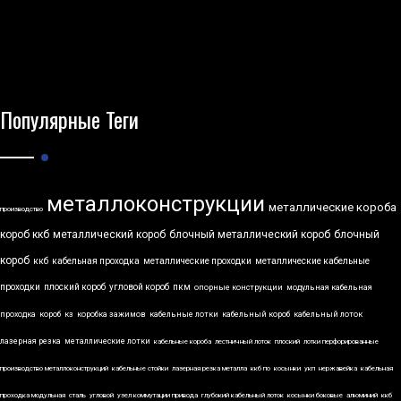
Популярные Теги
металлоконструкции
металлические короба
производство
короб ккб
металлический короб
блочный металлический короб
блочный
короб
ккб
кабельная проходка
металлические проходки
металлические кабельные
проходки
плоский короб
угловой короб
пкм
опорные конструкции
модульная кабельная
проходка
короб
кз
коробка зажимов
кабельные лотки
кабельный короб
кабельный лоток
лазерная резка
металлические лотки
кабельные короба
лестничный лоток
плоский
лотки перфорированные
производство металлоконструкций
кабельные стойки
лазерная резка металла
ккб по
косынки
укп
нержавейка
кабельная
проходка модульная
сталь
угловой
узел коммутации привода
глубокий кабельный лоток
косынки боковые
алюминий
ккб