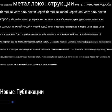
металлоконструкции
металлические короба
производство
блочный металлический короб
блочный короб
короб ккб
металлический
короб
ккб
кабельная проходка
металлические кабельные проходки
металлические
проходки
плоский короб
угловой короб
пкм
опорные конструкции
модульная кабельная
проходка
короб
кз
коробка зажимов
кабельные лотки
кабельный лоток
кабельный короб
лазерная резка
металлические лотки
кабельные короба
лестничный лоток
лотки перфорированные
производство
металлоконструкций
лазерная резка металла
кабельные стойки
плоский
ккб по
нержавейка
кабельная проходка модульная
косынки
укп
узел коммутации привода
сталь
угловой
глубокий кабельный лоток
косынки боковые
лазер
лэп
монтаж
пк
металл
латунь
трехканальный
лазерная резка стали
алюминий
Новые Публикации