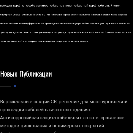
проходка
короб
кз
коробка зажимов
кабельные лотки
кабельный короб
кабельный лоток
лазерная резка
металлические лотки
кабельные короба
лестничный лоток
кабельные стойки
лазерная резка
металла
плоский
лотки перфорированные
производство металлоконструкций
ккб по
косынки
укп
нержавейка
кабельная
проходка модульная
сталь
угловой
узел коммутации привода
глубокий кабельный лоток
косынки боковые
лазерная резка
стали
алюминий
ккб 3по
лазерная резка алюминия
лазер
лэп
пк
монтаж
металл
Новые Публикации
Вертикальные секции СВ: решение для многоуровневой
прокладки кабелей в высотных зданиях
Антикоррозийная защита кабельных лотков: сравнение
методов цинкования и полимерных покрытий