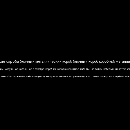
кие короба
блочный металлический короб
блочный короб
короб ккб
металли
ции
модульная кабельная проходка
короб
кз
коробка зажимов
кабельные лотки
кабельный лоток
ка
ский
ккб по
нержавейка
кабельная проходка модульная
косынки
укп
узел коммутации привода
сталь
угловой
глубокий кабе