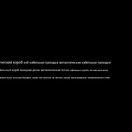
ческий короб
ккб
кабельная проходка
металлические кабельные проходки
бельный короб
лазерная резка
металлические лотки
кабельные короба
лестничный лоток
льный лоток
косынки боковые
лазер
лэп
монтаж
пк
металл
латунь
трехканальный
лазерная резка стали