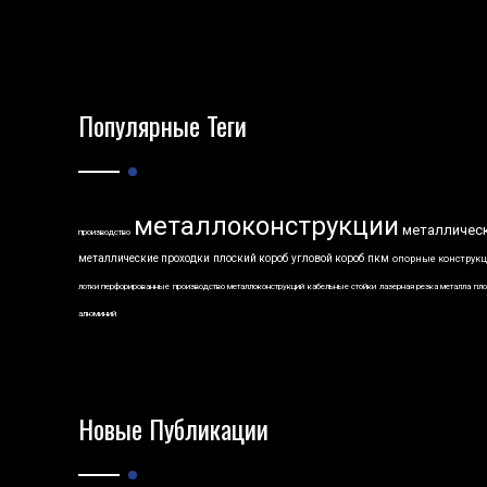
Популярные Теги
металлоконструкции
металличес
производство
металлические проходки
плоский короб
угловой короб
пкм
опорные конструк
лотки перфорированные
производство металлоконструкций
кабельные стойки
лазерная резка металла
пло
алюминий
Новые Публикации