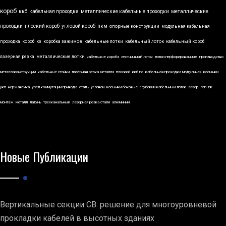
короб
ккб
кабельная проходка
металлические кабельные проходки
металлические
проходки
плоский короб
угловой короб
пкм
опорные конструкции
модульная кабельная
проходка
короб
кз
коробка зажимов
кабельные лотки
кабельный лоток
кабельный короб
лазерная резка
металлические лотки
кабельные короба
лестничный лоток
лотки перфорированные
производство
металлоконструкций
кабельные стойки
лазерная резка металла
плоский
ккб по
кабельная проходка модульная
косынки
укп
нержавейка
узел коммутации привода
сталь
угловой
косынки боковые
глубокий кабельный лоток
лазер
лэп
пк
монтаж
металл
латунь
трехканальный
лазерная резка стали
алюминий
Новые Публикации
Вертикальные секции СВ: решение для многоуровневой
прокладки кабелей в высотных зданиях