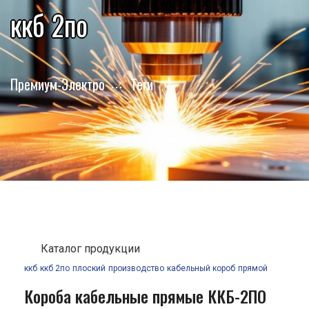
ккб 2по
Премиум-Электро
Теги
Каталог продукции
ккб
ккб 2по
плоский
производство
кабельный короб
прямой
Короба кабельные прямые ККБ-2ПО