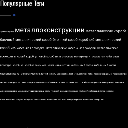
Популярные Теги
металлоконструкции
металлические короба
производство
блочный металлический короб
блочный короб
короб ккб
металлический
короб
ккб
кабельная проходка
металлические кабельные проходки
металлические
проходки
плоский короб
угловой короб
пкм
опорные конструкции
модульная кабельная
проходка
короб
кз
коробка зажимов
кабельные лотки
кабельный лоток
кабельный короб
лазерная резка
металлические лотки
кабельные короба
лестничный лоток
лотки перфорированные
производство
металлоконструкций
лазерная резка металла
кабельные стойки
плоский
ккб по
кабельная проходка модульная
косынки
укп
нержавейка
узел коммутации привода
сталь
угловой
косынки боковые
глубокий кабельный лоток
металл
трехканальный
латунь
лазерная резка стали
алюминий
ккб 3по
лазерная резка алюминия
лазер
лэп