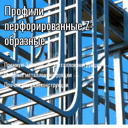
Профили
перфорированные Z-
образные
Премиум-Электро
Металлоконструкции
Опорные металлоконструкции
Прочие металлоконструкции