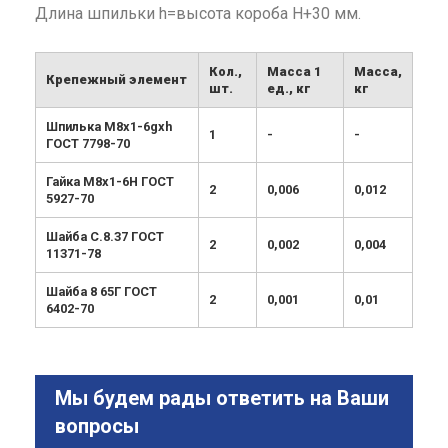
Длина шпильки h=высота короба Н+30 мм.
Кол.,
Масса 1
Масса,
Крепежный элемент
шт.
ед., кг
кг
Шпилька М8х1-6gxh
1
-
-
ГОСТ 7798-70
Гайка М8х1-6Н ГОСТ
2
0,006
0,012
5927-70
Шайба С.8.37 ГОСТ
2
0,002
0,004
11371-78
Шайба 8 65Г ГОСТ
2
0,001
0,01
6402-70
Мы будем рады ответить на Ваши
вопросы