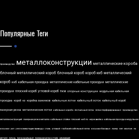
Популярные Теги
металлоконструкции
металлические короба
производство
блочный металлический короб
блочный короб
короб ккб
металлический
короб
ккб
кабельная проходка
металлические кабельные проходки
металлические
проходки
плоский короб
угловой короб
пкм
опорные конструкции
модульная кабельная
проходка
короб
кз
коробка зажимов
кабельные лотки
кабельный лоток
кабельный короб
лазерная резка
металлические лотки
кабельные короба
лестничный лоток
лотки перфорированные
производство
металлоконструкций
лазерная резка металла
кабельные стойки
плоский
ккб по
нержавейка
кабельная проходка модульная
косынки
укп
узел коммутации привода
сталь
угловой
глубокий кабельный лоток
косынки боковые
лазер
лэп
монтаж
пк
металл
латунь
трехканальный
лазерная резка стали
алюминий