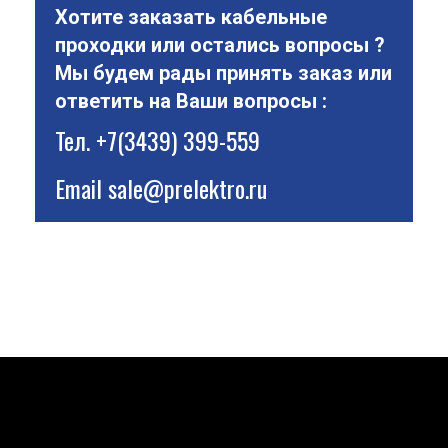
Хотите заказать кабельные
проходки или остались вопросы ?
Мы будем рады принять заказ или
ответить на Ваши вопросы :
Тел.
+7(3439) 399-559
Email
sale@prelektro.ru