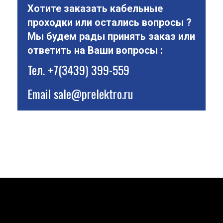
Хотите заказать кабельные
проходки или остались вопросы ?
Мы будем рады принять заказ или
ответить на Ваши вопросы :
Тел.
+7(3439) 399-559
Email
sale@prelektro.ru