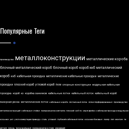
Популярные Теги
металлоконструкции
металлические короба
производство
блочный металлический короб
блочный короб
короб ккб
металлический
короб
ккб
кабельная проходка
металлические кабельные проходки
металлические
проходки
плоский короб
угловой короб
пкм
опорные конструкции
модульная кабельная
проходка
короб
кз
коробка зажимов
кабельные лотки
кабельный лоток
кабельный короб
лазерная резка
металлические лотки
кабельные короба
лестничный лоток
лотки перфорированные
производство
металлоконструкций
кабельные стойки
лазерная резка металла
плоский
ккб по
нержавейка
кабельная проходка модульная
косынки
укп
узел коммутации привода
сталь
угловой
глубокий кабельный лоток
косынки боковые
лазер
лэп
монтаж
пк
металл
латунь
трехканальный
лазерная резка стали
алюминий