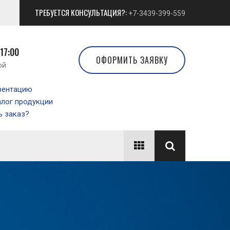
ТРЕБУЕТСЯ КОНСУЛЬТАЦИЯ?:
+7-3439-399-559
 17:00
ОФОРМИТЬ ЗАЯВКУ
ой
зентацию
алог продукции
 заказ?