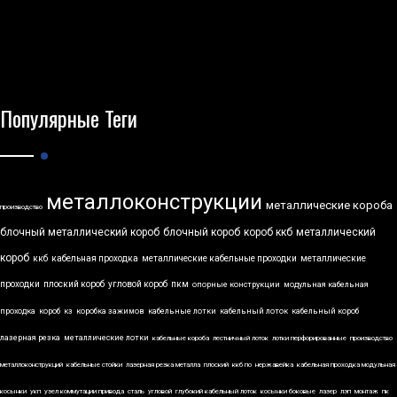
Популярные Теги
металлоконструкции
металлические короба
производство
блочный металлический короб
блочный короб
короб ккб
металлический
короб
ккб
кабельная проходка
металлические кабельные проходки
металлические
проходки
плоский короб
угловой короб
пкм
опорные конструкции
модульная кабельная
проходка
короб
кз
коробка зажимов
кабельные лотки
кабельный лоток
кабельный короб
лазерная резка
металлические лотки
кабельные короба
лестничный лоток
лотки перфорированные
производство
металлоконструкций
кабельные стойки
лазерная резка металла
плоский
ккб по
нержавейка
кабельная проходка модульная
косынки
укп
узел коммутации привода
сталь
угловой
глубокий кабельный лоток
косынки боковые
лазер
лэп
монтаж
пк