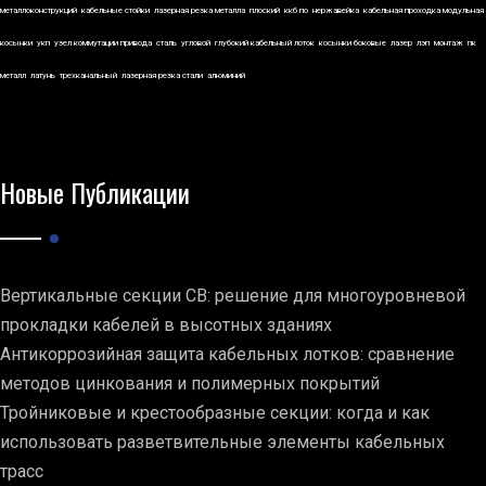
металлоконструкций
кабельные стойки
лазерная резка металла
плоский
ккб по
нержавейка
кабельная проходка модульная
косынки
укп
узел коммутации привода
сталь
угловой
глубокий кабельный лоток
косынки боковые
лазер
лэп
монтаж
пк
металл
латунь
трехканальный
лазерная резка стали
алюминий
Новые Публикации
Вертикальные секции СВ: решение для многоуровневой
прокладки кабелей в высотных зданиях
Антикоррозийная защита кабельных лотков: сравнение
методов цинкования и полимерных покрытий
Тройниковые и крестообразные секции: когда и как
использовать разветвительные элементы кабельных
трасс