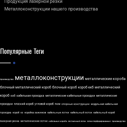
Продукция лазерной резки
Металлоконструкции нашего производства
Популярные Теги
металлоконструкции
металлические короба
производство
блочный металлический короб
блочный короб
короб ккб
металлический
короб
ккб
кабельная проходка
металлические кабельные проходки
металлические
проходки
плоский короб
угловой короб
пкм
опорные конструкции
модульная кабельная
проходка
короб
кз
коробка зажимов
кабельные лотки
кабельный лоток
кабельный короб
лазерная резка
металлические лотки
кабельные короба
лестничный лоток
лотки перфорированные
производство