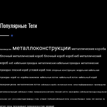
Популярные Теги
металлоконструкции
металлические короба
производство
блочный металлический короб
блочный короб
короб ккб
металлический
короб
ккб
кабельная проходка
металлические кабельные проходки
металлические
проходки
плоский короб
угловой короб
пкм
опорные конструкции
модульная кабельная
проходка
короб
кз
коробка зажимов
кабельные лотки
кабельный лоток
кабельный короб
лазерная резка
металлические лотки
кабельные короба
лестничный лоток
лотки перфорированные
производство
металлоконструкций
кабельные стойки
лазерная резка металла
плоский
ккб по
нержавейка
кабельная проходка модульная
косынки
укп
узел коммутации привода
сталь
угловой
глубокий кабельный лоток
косынки боковые
лазер
лэп
монтаж
пк
металл
латунь
трехканальный
лазерная резка стали
алюминий