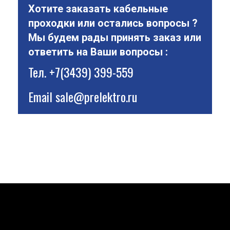
Хотите заказать кабельные
проходки или остались вопросы ?
Мы будем рады принять заказ или
ответить на Ваши вопросы :
Тел.
+7(3439) 399-559
Email
sale@prelektro.ru