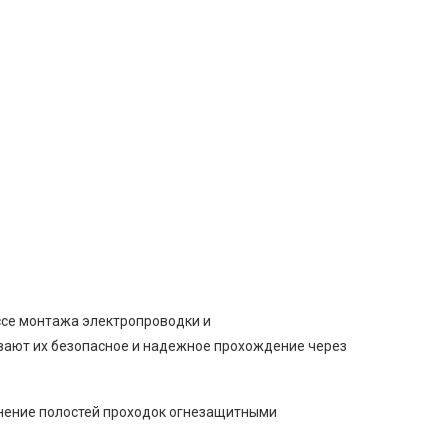
ссе монтажа электропроводки и
ивают их безопасное и надежное прохождение через
лнение полостей проходок огнезащитными