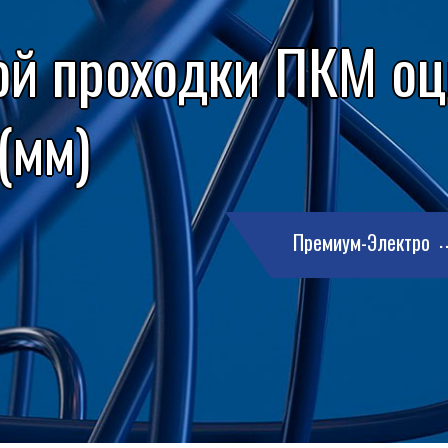
ой проходки ПКМ о
 (мм)
Премиум-Электро