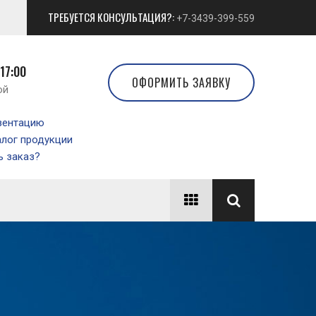
ТРЕБУЕТСЯ КОНСУЛЬТАЦИЯ?:
+7-3439-399-559
 17:00
ОФОРМИТЬ ЗАЯВКУ
ой
зентацию
алог продукции
 заказ?