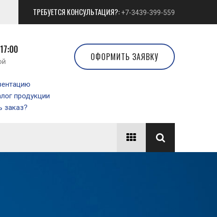
ТРЕБУЕТСЯ КОНСУЛЬТАЦИЯ?:
+7-3439-399-559
 17:00
ОФОРМИТЬ ЗАЯВКУ
ой
зентацию
алог продукции
 заказ?