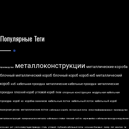
Популярные Теги
металлоконструкции
металлические короба
производство
блочный металлический короб
блочный короб
короб ккб
металлический
короб
ккб
кабельная проходка
металлические кабельные проходки
металлические
проходки
плоский короб
угловой короб
пкм
опорные конструкции
модульная кабельная
проходка
короб
кз
коробка зажимов
кабельные лотки
кабельный лоток
кабельный короб
лазерная резка
металлические лотки
кабельные короба
лестничный лоток
лотки перфорированные
производство
металлоконструкций
лазерная резка металла
кабельные стойки
плоский
ккб по
нержавейка
кабельная проходка модульная
косынки
укп
узел коммутации привода
сталь
угловой
глубокий кабельный лоток
косынки боковые
лазер
лэп
монтаж
пк