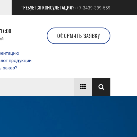
ТРЕБУЕТСЯ КОНСУЛЬТАЦИЯ?:
+7-3439-399-559
 17:00
ОФОРМИТЬ ЗАЯВКУ
ой
зентацию
алог продукции
 заказ?