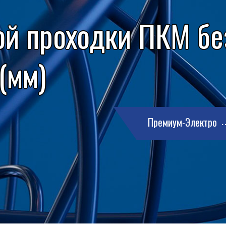
ой проходки ПКМ бе
 (мм)
Премиум-Электро