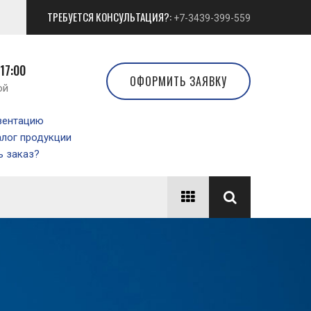
ТРЕБУЕТСЯ КОНСУЛЬТАЦИЯ?:
+7-3439-399-559
 17:00
ОФОРМИТЬ ЗАЯВКУ
ой
зентацию
алог продукции
 заказ?