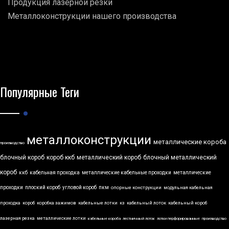
Продукция лазерной резки
Металлоконструкции нашего производства
Популярные Теги
металлоконструкции
металлические короба
производство
блочный короб
короб ккб
металлический короб
блочный металлический
короб
ккб
кабельная проходка
металлические кабельные проходки
металлические
проходки
плоский короб
угловой короб
пкм
опорные конструкции
модульная кабельная
проходка
короб
коробка зажимов
кабельные лотки
кз
кабельный лоток
кабельный короб
лазерная резка
металлические лотки
кабельные короба
лестничный лоток
лотки перфорированные
производство