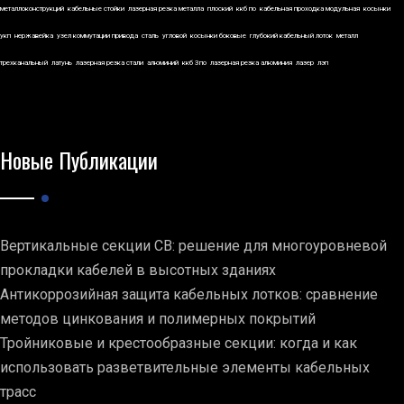
металлоконструкций
кабельные стойки
лазерная резка металла
плоский
ккб по
кабельная проходка модульная
косынки
укп
нержавейка
узел коммутации привода
сталь
угловой
косынки боковые
глубокий кабельный лоток
металл
трехканальный
латунь
лазерная резка стали
алюминий
ккб 3по
лазерная резка алюминия
лазер
лэп
Новые Публикации
Вертикальные секции СВ: решение для многоуровневой
прокладки кабелей в высотных зданиях
Антикоррозийная защита кабельных лотков: сравнение
методов цинкования и полимерных покрытий
Тройниковые и крестообразные секции: когда и как
использовать разветвительные элементы кабельных
трасс