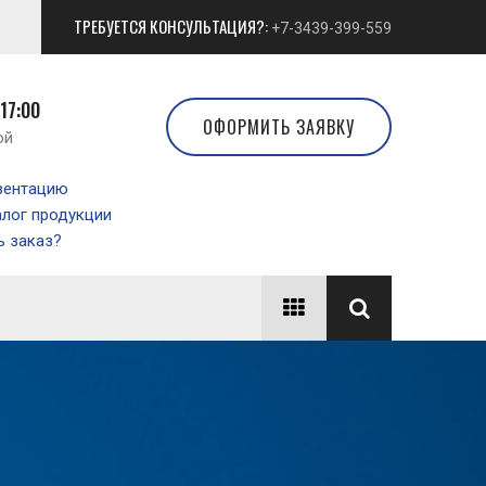
ТРЕБУЕТСЯ КОНСУЛЬТАЦИЯ?:
+7-3439-399-559
 17:00
ОФОРМИТЬ ЗАЯВКУ
ой
зентацию
алог продукции
 заказ?