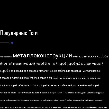
Популярные Теги
металлоконструкции
металлические короба
производство
блочный металлический короб
блочный короб
короб ккб
металлический
короб
ккб
кабельная проходка
металлические кабельные проходки
металлические
проходки
плоский короб
угловой короб
пкм
опорные конструкции
модульная кабельная
проходка
короб
кабельные лотки
кз
коробка зажимов
кабельный лоток
кабельный короб
лазерная резка
металлические лотки
кабельные короба
лестничный лоток
производство металлоконструкций
лотки перфорированные
лазерная резка металла
кабельные стойки
плоский
ккб по
нержавейка
кабельная проходка
модульная
косынки
укп
узел коммутации привода
сталь
угловой
глубокий кабельный лоток
косынки боковые
лазер
лэп