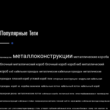
Популярные Теги
металлоконструкции
металлические короба
производство
блочный металлический короб
блочный короб
короб ккб
металлический
короб
ккб
кабельная проходка
металлические кабельные проходки
металлические
проходки
плоский короб
угловой короб
пкм
опорные конструкции
модульная кабельная
проходка
короб
кз
коробка зажимов
кабельные лотки
кабельный лоток
кабельный короб
лазерная резка
металлические лотки
кабельные короба
лестничный лоток
лотки перфорированные
производство
металлоконструкций
кабельные стойки
лазерная резка металла
плоский
ккб по
нержавейка
кабельная проходка модульная
косынки
укп
узел коммутации привода
сталь
угловой
глубокий кабельный лоток
косынки боковые
лазер
лэп
монтаж
пк