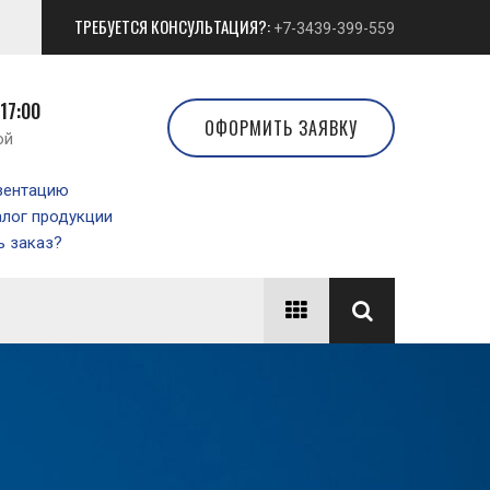
ТРЕБУЕТСЯ КОНСУЛЬТАЦИЯ?:
+7-3439-399-559
 17:00
ОФОРМИТЬ ЗАЯВКУ
ой
зентацию
алог продукции
 заказ?