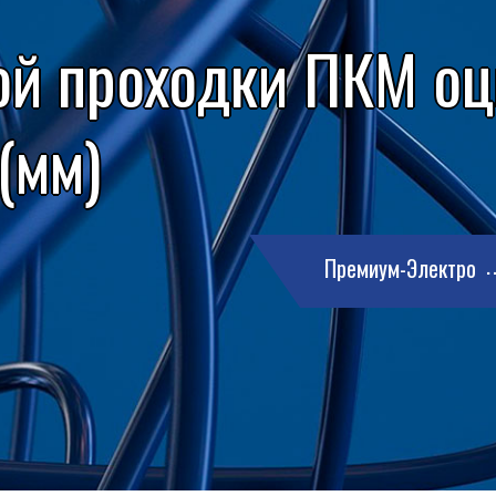
ой проходки ПКМ о
 (мм)
Премиум-Электро