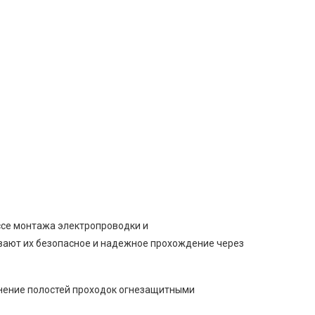
ссе монтажа электропроводки и
ивают их безопасное и надежное прохождение через
лнение полостей проходок огнезащитными