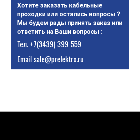
Хотите заказать кабельные
проходки или остались вопросы ?
Мы будем рады принять заказ или
ответить на Ваши вопросы :
Тел.
+7(3439) 399-559
Email
sale@prelektro.ru