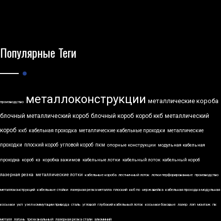
Популярные Теги
металлоконструкции
металлические короба
производство
блочный металлический короб
блочный короб
короб ккб
металлический
короб
ккб
кабельная проходка
металлические кабельные проходки
металлические
проходки
плоский короб
угловой короб
пкм
опорные конструкции
модульная кабельная
проходка
короб
кз
коробка зажимов
кабельные лотки
кабельный лоток
кабельный короб
лазерная резка
металлические лотки
кабельные короба
лестничный лоток
лотки перфорированные
производство
металлоконструкций
кабельные стойки
лазерная резка металла
плоский
ккб по
нержавейка
кабельная проходка модульная
косынки
укп
узел коммутации привода
сталь
угловой
глубокий кабельный лоток
косынки боковые
лазер
лэп
монтаж
пк
металл
латунь
трехканальный
лазерная резка стали
алюминий