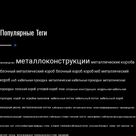
Популярные Теги
металлоконструкции
металлические короба
производство
блочный металлический короб
блочный короб
короб ккб
металлический
короб
ккб
кабельная проходка
металлические кабельные проходки
металлические
проходки
плоский короб
угловой короб
пкм
опорные конструкции
модульная кабельная
проходка
короб
кз
коробка зажимов
кабельные лотки
кабельный лоток
кабельный короб
лазерная резка
металлические лотки
кабельные короба
лестничный лоток
лотки перфорированные
производство
металлоконструкций
лазерная резка металла
кабельные стойки
плоский
ккб по
нержавейка
кабельная проходка модульная
косынки
укп
узел коммутации привода
сталь
угловой
глубокий кабельный лоток
косынки боковые
лазер
лэп
монтаж
пк
металл
латунь
трехканальный
лазерная резка стали
алюминий