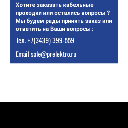
Хотите заказать кабельные
проходки или остались вопросы ?
Мы будем рады принять заказ или
ответить на Ваши вопросы :
Тел.
+7(3439) 399-559
Email
sale@prelektro.ru