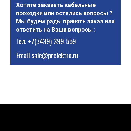
Хотите заказать кабельные
проходки или остались вопросы ?
Мы будем рады принять заказ или
ответить на Ваши вопросы :
Тел.
+7(3439) 399-559
Email
sale@prelektro.ru