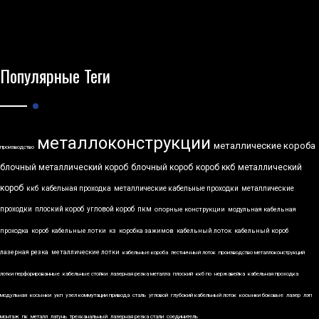
Популярные Теги
металлоконструкции
металлические короба
производство
блочный металлический короб
блочный короб
короб ккб
металлический
короб
ккб
кабельная проходка
металлические кабельные проходки
металлические
проходки
плоский короб
угловой короб
пкм
опорные конструкции
модульная кабельная
проходка
короб
кабельные лотки
кз
коробка зажимов
кабельный лоток
кабельный короб
лазерная резка
металлические лотки
кабельные короба
лестничный лоток
производство металлоконструкций
лотки перфорированные
кабельные стойки
лазерная резка металла
плоский
ккб по
нержавейка
кабельная проходка
модульная
косынки
укп
узел коммутации привода
сталь
угловой
глубокий кабельный лоток
косынки боковые
лазер
лэп
монтаж
пк
металл
латунь
трехканальный
лазерная резка стали
соединитель