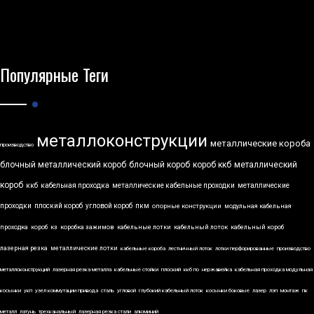
Популярные Теги
металлоконструкции
металлические короба
производство
блочный металлический короб
блочный короб
короб ккб
металлический
короб
ккб
кабельная проходка
металлические кабельные проходки
металлические
проходки
плоский короб
угловой короб
пкм
опорные конструкции
модульная кабельная
проходка
короб
кз
коробка зажимов
кабельные лотки
кабельный лоток
кабельный короб
лазерная резка
металлические лотки
кабельные короба
лестничный лоток
лотки перфорированные
производство
металлоконструкций
лазерная резка металла
кабельные стойки
плоский
ккб по
нержавейка
кабельная проходка модульная
косынки
укп
узел коммутации привода
сталь
угловой
глубокий кабельный лоток
косынки боковые
лазер
лэп
монтаж
пк
металл
латунь
трехканальный
лазерная резка стали
алюминий