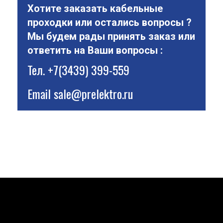
Хотите заказать кабельные
проходки или остались вопросы ?
Мы будем рады принять заказ или
ответить на Ваши вопросы :
Тел.
+7(3439) 399-559
Email
sale@prelektro.ru