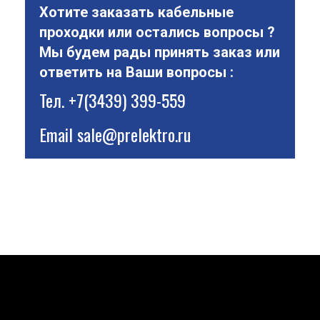
Хотите заказать кабельные
проходки или остались вопросы ?
Мы будем рады принять заказ или
ответить на Ваши вопросы :
Тел.
+7(3439) 399-559
Email
sale@prelektro.ru