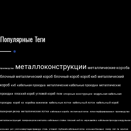
Популярные Теги
металлоконструкции
металлические короба
производство
блочный металлический короб
блочный короб
короб ккб
металлический
короб
ккб
кабельная проходка
металлические кабельные проходки
металлические
проходки
плоский короб
угловой короб
пкм
опорные конструкции
модульная кабельная
проходка
короб
кз
коробка зажимов
кабельные лотки
кабельный лоток
кабельный короб
лазерная резка
металлические лотки
кабельные короба
лестничный лоток
лотки перфорированные
производство
металлоконструкций
лазерная резка металла
кабельные стойки
плоский
ккб по
нержавейка
кабельная проходка модульная
косынки
укп
узел коммутации привода
сталь
угловой
глубокий кабельный лоток
косынки боковые
лазер
лэп
пк
монтаж