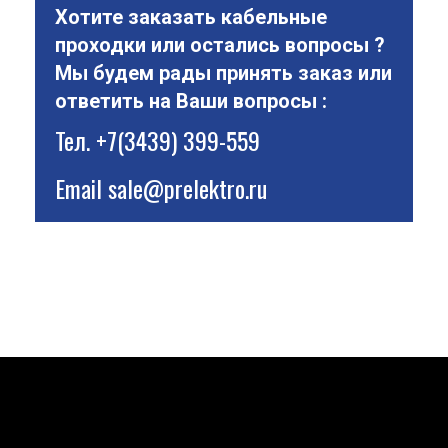
Хотите заказать кабельные
проходки или остались вопросы ?
Мы будем рады принять заказ или
ответить на Ваши вопросы :
Тел.
+7(3439) 399-559
Email
sale@prelektro.ru