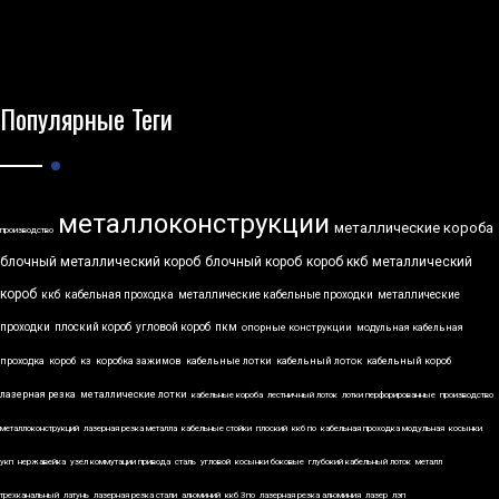
Популярные Теги
металлоконструкции
металлические короба
производство
блочный металлический короб
блочный короб
короб ккб
металлический
короб
ккб
кабельная проходка
металлические кабельные проходки
металлические
проходки
плоский короб
угловой короб
пкм
опорные конструкции
модульная кабельная
проходка
короб
кз
коробка зажимов
кабельные лотки
кабельный лоток
кабельный короб
лазерная резка
металлические лотки
кабельные короба
лестничный лоток
лотки перфорированные
производство
металлоконструкций
лазерная резка металла
кабельные стойки
плоский
ккб по
кабельная проходка модульная
косынки
укп
нержавейка
узел коммутации привода
сталь
угловой
косынки боковые
глубокий кабельный лоток
металл
трехканальный
латунь
лазерная резка стали
алюминий
ккб 3по
лазерная резка алюминия
лазер
лэп