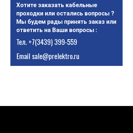
Хотите заказать кабельные
проходки или остались вопросы ?
Мы будем рады принять заказ или
ответить на Ваши вопросы :
Тел.
+7(3439) 399-559
Email
sale@prelektro.ru