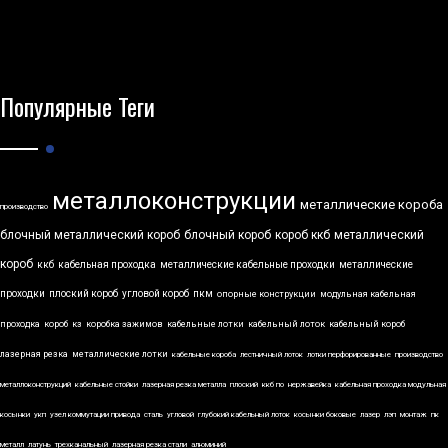
Популярные Теги
металлоконструкции
металлические короба
производство
блочный металлический короб
блочный короб
короб ккб
металлический
короб
ккб
кабельная проходка
металлические кабельные проходки
металлические
проходки
плоский короб
угловой короб
пкм
опорные конструкции
модульная кабельная
проходка
короб
кз
коробка зажимов
кабельные лотки
кабельный лоток
кабельный короб
лазерная резка
металлические лотки
кабельные короба
лестничный лоток
лотки перфорированные
производство
металлоконструкций
кабельные стойки
лазерная резка металла
плоский
ккб по
нержавейка
кабельная проходка модульная
косынки
укп
узел коммутации привода
сталь
угловой
глубокий кабельный лоток
косынки боковые
лазер
лэп
монтаж
пк
металл
латунь
трехканальный
лазерная резка стали
алюминий