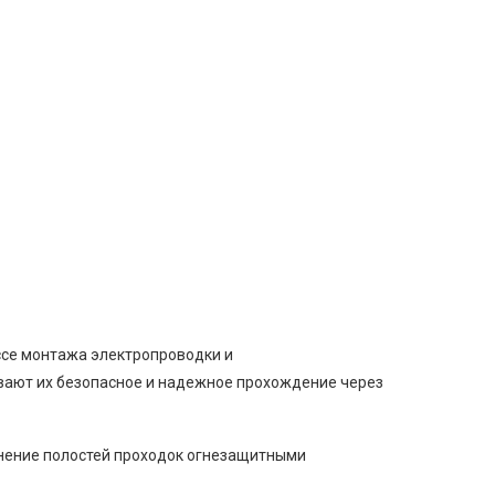
ссе монтажа электропроводки и
ивают их безопасное и надежное прохождение через
лнение полостей проходок огнезащитными