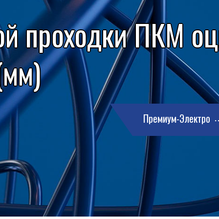
ой проходки ПКМ о
(мм)
Премиум-Электро