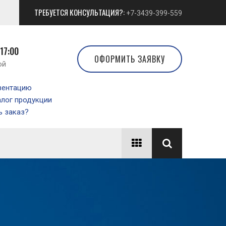
ТРЕБУЕТСЯ КОНСУЛЬТАЦИЯ?:
+7-3439-399-559
 17:00
ОФОРМИТЬ ЗАЯВКУ
ой
зентацию
алог продукции
 заказ?