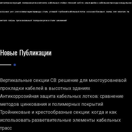
металлоконструкций
лазерная резка металла
кабельные стойки
плоский
ккб по
нержавейка
кабельная проходка модульная
косынки
укп
узел коммутации привода
сталь
угловой
глубокий кабельный лоток
косынки боковые
лазер
лэп
монтаж
пк
металл
латунь
трехканальный
лазерная резка стали
алюминий
Новые Публикации
Вертикальные секции СВ: решение для многоуровневой
прокладки кабелей в высотных зданиях
Антикоррозийная защита кабельных лотков: сравнение
методов цинкования и полимерных покрытий
Тройниковые и крестообразные секции: когда и как
использовать разветвительные элементы кабельных
трасс