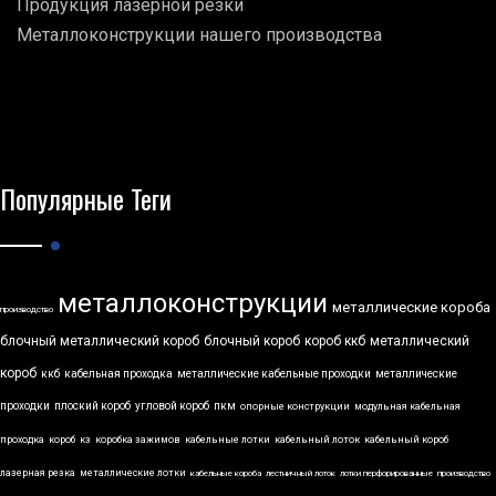
Продукция лазерной резки
Металлоконструкции нашего производства
Популярные Теги
металлоконструкции
металлические короба
производство
блочный металлический короб
блочный короб
короб ккб
металлический
короб
ккб
кабельная проходка
металлические кабельные проходки
металлические
проходки
плоский короб
угловой короб
пкм
опорные конструкции
модульная кабельная
проходка
короб
кз
коробка зажимов
кабельные лотки
кабельный лоток
кабельный короб
лазерная резка
металлические лотки
кабельные короба
лестничный лоток
лотки перфорированные
производство