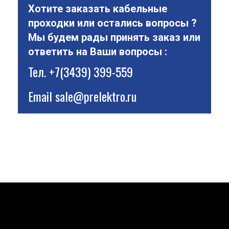
Хотите заказать кабельные
проходки или остались вопросы ?
Мы будем рады принять заказ или
ответить на Ваши вопросы :
Тел.
+7(3439) 399-559
Email
sale@prelektro.ru