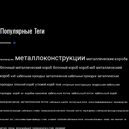
Популярные Теги
металлоконструкции
металлические короба
производство
блочный металлический короб
блочный короб
короб ккб
металлический
короб
ккб
кабельная проходка
металлические кабельные проходки
металлические
проходки
плоский короб
угловой короб
пкм
опорные конструкции
модульная кабельная
проходка
короб
кз
коробка зажимов
кабельные лотки
кабельный лоток
кабельный короб
лазерная резка
металлические лотки
кабельные короба
лестничный лоток
лотки перфорированные
производство
металлоконструкций
кабельные стойки
лазерная резка металла
плоский
ккб по
нержавейка
кабельная проходка модульная
косынки
укп
узел коммутации привода
сталь
угловой
глубокий кабельный лоток
косынки боковые
лазер
лэп
монтаж
пк
металл
латунь
трехканальный
лазерная резка стали
алюминий