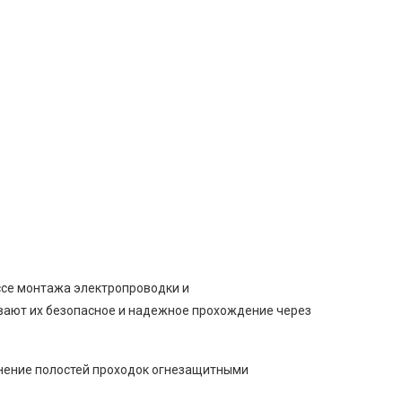
ссе монтажа электропроводки и
ивают их безопасное и надежное прохождение через
лнение полостей проходок огнезащитными