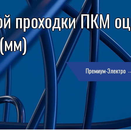
ой проходки ПКМ о
 (мм)
Премиум-Электро