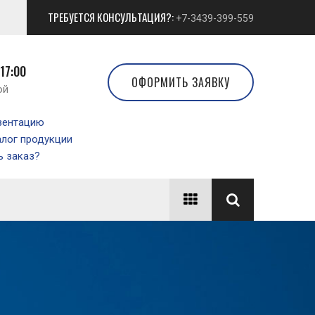
ТРЕБУЕТСЯ КОНСУЛЬТАЦИЯ?:
+7-3439-399-559
 17:00
ОФОРМИТЬ ЗАЯВКУ
ой
зентацию
алог продукции
 заказ?