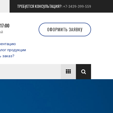
ТРЕБУЕТСЯ КОНСУЛЬТАЦИЯ?:
+7-3439-399-559
 17:00
ОФОРМИТЬ ЗАЯВКУ
ой
зентацию
алог продукции
 заказ?