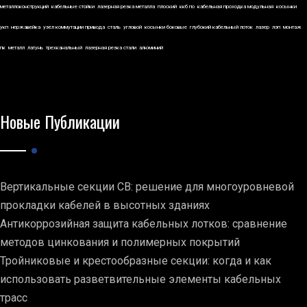
металлоконструкций
кабельные стойки
лазерная резка металла
плоский
ккб по
кабельная проходка модульная
косынки
укп
нержавейка
узел коммутации привода
сталь
угловой
косынки боковые
глубокий кабельный лоток
лазер
лэп
монтаж
пк
металл
латунь
трехканальный
лазерная резка стали
алюминий
Новые Публикации
Вертикальные секции СВ: решение для многоуровневой
прокладки кабелей в высотных зданиях
Антикоррозийная защита кабельных лотков: сравнение
методов цинкования и полимерных покрытий
Тройниковые и крестообразные секции: когда и как
использовать разветвительные элементы кабельных
трасс