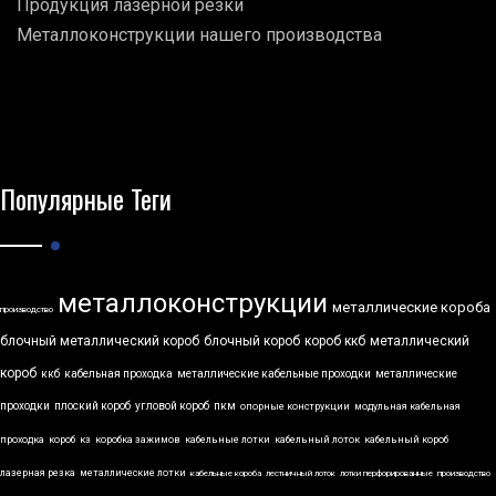
Продукция лазерной резки
Металлоконструкции нашего производства
Популярные Теги
металлоконструкции
металлические короба
производство
блочный металлический короб
блочный короб
короб ккб
металлический
короб
ккб
кабельная проходка
металлические кабельные проходки
металлические
проходки
плоский короб
угловой короб
пкм
опорные конструкции
модульная кабельная
проходка
короб
кз
коробка зажимов
кабельные лотки
кабельный лоток
кабельный короб
лазерная резка
металлические лотки
кабельные короба
лестничный лоток
лотки перфорированные
производство