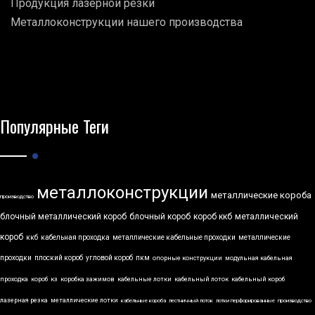
Продукция лазерной резки
Металлоконструкции нашего производства
Популярные Теги
металлоконструкции
металлические короба
производство
блочный металлический короб
блочный короб
короб ккб
металлический
короб
ккб
кабельная проходка
металлические кабельные проходки
металлические
проходки
плоский короб
угловой короб
пкм
опорные конструкции
модульная кабельная
проходка
короб
кз
коробка зажимов
кабельные лотки
кабельный лоток
кабельный короб
лазерная резка
металлические лотки
кабельные короба
лестничный лоток
лотки перфорированные
производство