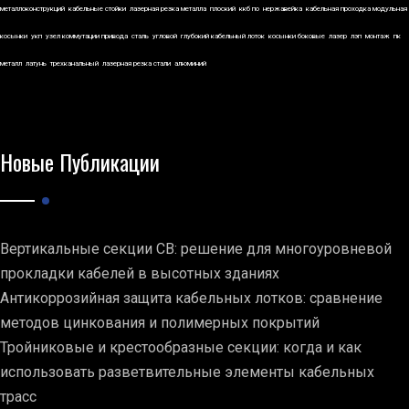
металлоконструкций
кабельные стойки
лазерная резка металла
плоский
ккб по
нержавейка
кабельная проходка модульная
косынки
укп
узел коммутации привода
сталь
угловой
глубокий кабельный лоток
косынки боковые
лазер
лэп
монтаж
пк
металл
латунь
трехканальный
лазерная резка стали
алюминий
Новые Публикации
Вертикальные секции СВ: решение для многоуровневой
прокладки кабелей в высотных зданиях
Антикоррозийная защита кабельных лотков: сравнение
методов цинкования и полимерных покрытий
Тройниковые и крестообразные секции: когда и как
использовать разветвительные элементы кабельных
трасс