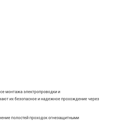
ссе монтажа электропроводки и
ивают их безопасное и надежное прохождение через
лнение полостей проходок огнезащитными