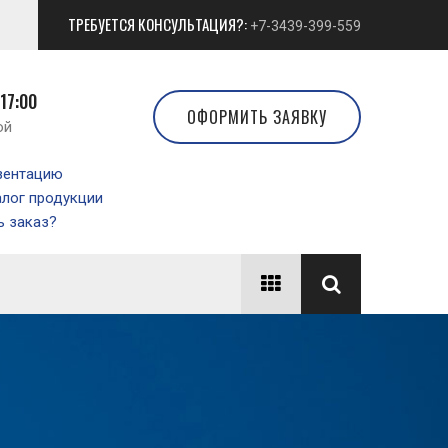
ТРЕБУЕТСЯ КОНСУЛЬТАЦИЯ?:
+7-3439-399-559
 17:00
ОФОРМИТЬ ЗАЯВКУ
ой
зентацию
алог продукции
 заказ?