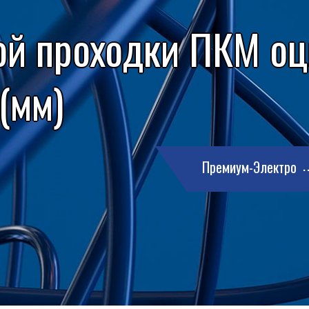
ой проходки ПКМ о
 (мм)
Премиум-Электро