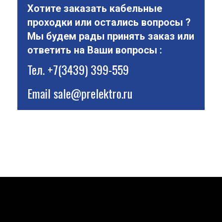
Хотите заказать кабельные
проходки или остались вопросы ?
Мы будем рады принять заказ или
ответить на Ваши вопросы :
Тел.
+7(3439) 399-559
Email
sale@prelektro.ru