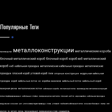
Популярные Теги
металлоконструкции
металлические короба
производство
блочный металлический короб
блочный короб
короб ккб
металлический
короб
ккб
кабельная проходка
металлические кабельные проходки
металлические
проходки
плоский короб
угловой короб
пкм
опорные конструкции
модульная кабельная
проходка
короб
кабельные лотки
кз
коробка зажимов
кабельный лоток
кабельный короб
лазерная резка
металлические лотки
кабельные короба
лестничный лоток
производство металлоконструкций
лотки перфорированные
кабельные стойки
лазерная резка металла
плоский
ккб по
нержавейка
кабельная проходка
модульная
косынки
укп
узел коммутации привода
сталь
угловой
глубокий кабельный лоток
косынки боковые
лазер
лэп
монтаж
пк
металл
латунь
трехканальный
лазерная резка стали
соединитель