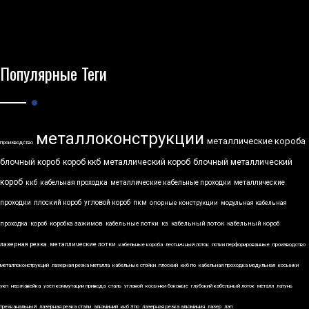
Популярные Теги
металлоконструкции
металлические короба
производство
блочный короб
короб ккб
металлический короб
блочный металлический
короб
ккб
кабельная проходка
металлические кабельные проходки
металлические
проходки
плоский короб
угловой короб
пкм
опорные конструкции
модульная кабельная
проходка
короб
коробка зажимов
кабельные лотки
кз
кабельный лоток
кабельный короб
лазерная резка
металлические лотки
кабельные короба
лестничный лоток
лотки перфорированные
производство
металлоконструкций
лазерная резка металла
кабельные стойки
плоский
ккб по
кабельная проходка модульная
косынки
укп
нержавейка
узел коммутации привода
сталь
угловой
косынки боковые
глубокий кабельный лоток
металл
латунь
трехканальный
лазерная резка стали
алюминий
ккб 3по
лазерная резка алюминия
лазер
лэп