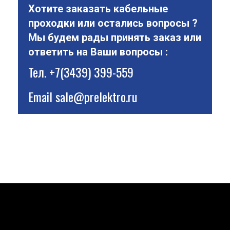
Хотите заказать кабельные
проходки или остались вопросы ?
Мы будем рады принять заказ или
ответить на Ваши вопросы :
Тел.
+7(3439) 399-559
Email
sale@prelektro.ru