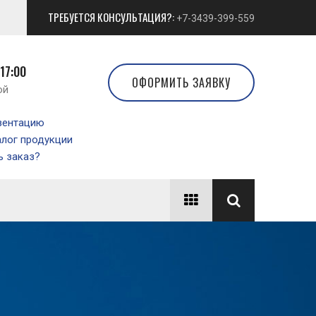
ТРЕБУЕТСЯ КОНСУЛЬТАЦИЯ?:
+7-3439-399-559
 17:00
ОФОРМИТЬ ЗАЯВКУ
ой
зентацию
алог продукции
 заказ?