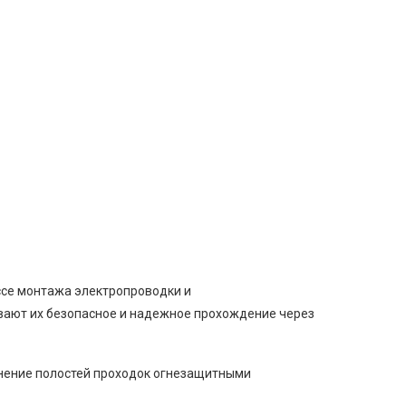
ссе монтажа электропроводки и
ивают их безопасное и надежное прохождение через
лнение полостей проходок огнезащитными