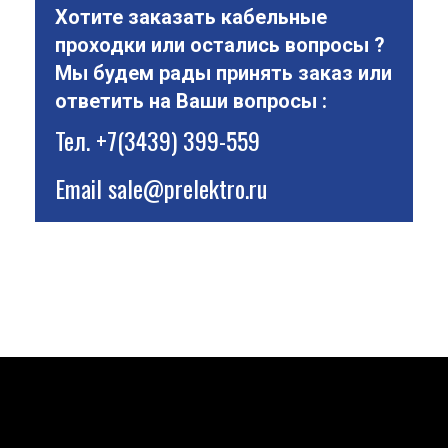
Хотите заказать кабельные
проходки или остались вопросы ?
Мы будем рады принять заказ или
ответить на Ваши вопросы :
Тел.
+7(3439) 399-559
Email
sale@prelektro.ru