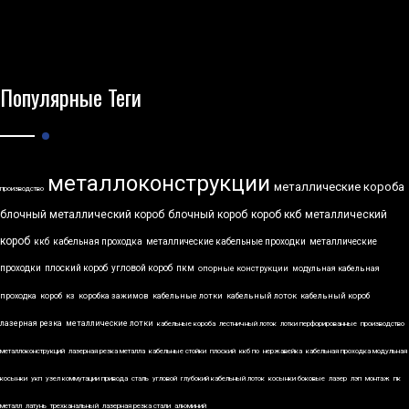
Популярные Теги
металлоконструкции
металлические короба
производство
блочный металлический короб
блочный короб
короб ккб
металлический
короб
ккб
кабельная проходка
металлические кабельные проходки
металлические
проходки
плоский короб
угловой короб
пкм
опорные конструкции
модульная кабельная
проходка
короб
кз
коробка зажимов
кабельные лотки
кабельный лоток
кабельный короб
лазерная резка
металлические лотки
кабельные короба
лестничный лоток
лотки перфорированные
производство
металлоконструкций
лазерная резка металла
кабельные стойки
плоский
ккб по
нержавейка
кабельная проходка модульная
косынки
укп
узел коммутации привода
сталь
угловой
глубокий кабельный лоток
косынки боковые
лазер
лэп
монтаж
пк
металл
латунь
трехканальный
лазерная резка стали
алюминий