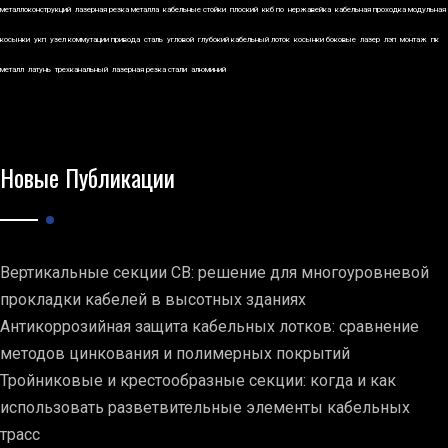
металлоконструкций
лазерная резка металла
кабельные стойки
плоский
ккб по
нержавейка
кабельная проходка модульная
косынки
укп
узел коммутации привода
сталь
угловой
глубокий кабельный лоток
косынки боковые
лазер
лэп
монтаж
пк
металл
латунь
трехканальный
лазерная резка стали
алюминий
Новые Публикации
Вертикальные секции СВ: решение для многоуровневой
прокладки кабелей в высотных зданиях
Антикоррозийная защита кабельных лотков: сравнение
методов цинкования и полимерных покрытий
Тройниковые и крестообразные секции: когда и как
использовать разветвительные элементы кабельных
трасс