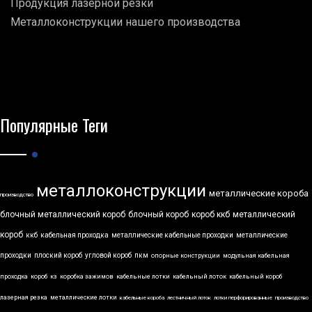
Продукция лазерной резки
Металлоконструкции нашего производства
Популярные Теги
металлоконструкции
металлические короба
производство
блочный металлический короб
блочный короб
короб ккб
металлический
короб
ккб
кабельная проходка
металлические кабельные проходки
металлические
проходки
плоский короб
угловой короб
пкм
опорные конструкции
модульная кабельная
проходка
короб
кз
коробка зажимов
кабельные лотки
кабельный лоток
кабельный короб
лазерная резка
металлические лотки
кабельные короба
лестничный лоток
лотки перфорированные
производство